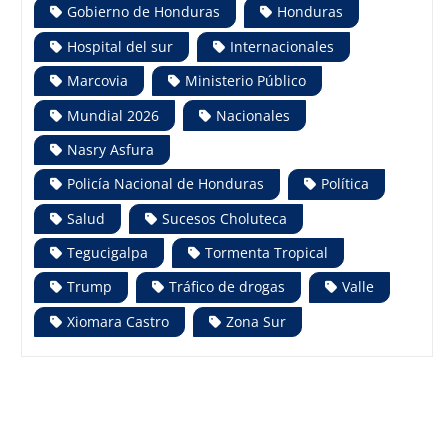
Gobierno de Honduras
Honduras
Hospital del sur
Internacionales
Marcovia
Ministerio Público
Mundial 2026
Nacionales
Nasry Asfura
Policía Nacional de Honduras
Política
Salud
Sucesos Choluteca
Tegucigalpa
Tormenta Tropical
Trump
Tráfico de drogas
Valle
Xiomara Castro
Zona Sur