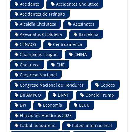
Accidente
Accidentes Choluteca
Accidentes de Tránsito
Alcaldía Choluteca
Asesinatos
Asesinatos Choluteca
Barcelona
CENAOS
Centroamérica
Champions League
CHINA
Choluteca
CNE
Congreso Nacional
Congreso Nacional de Honduras
Copeco
DIPAMPCO
DNVT
Donald Trump
DPI
Economía
EEUU
Elecciones Honduras 2025
Futbol hondureño
Futbol internacional