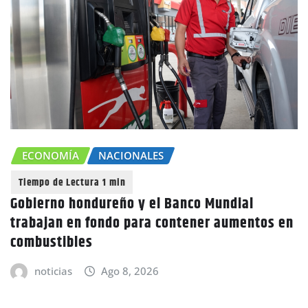
CONOMÍA
NACIONALES
CH
ierno hondureño y el Banco Mundial
bajan en fondo para contener aumentos en
Caní
bustibles
advi
noticias
Ago 8, 2026