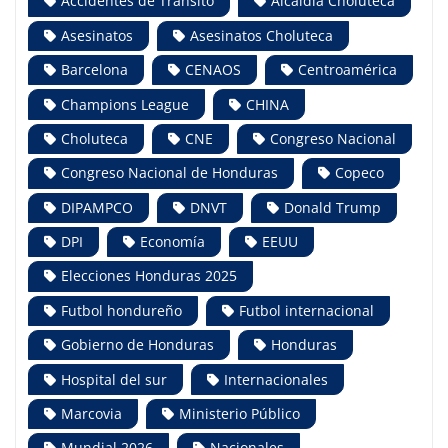
Accidentes de Tránsito
Alcaldía Choluteca
Asesinatos
Asesinatos Choluteca
Barcelona
CENAOS
Centroamérica
Champions League
CHINA
Choluteca
CNE
Congreso Nacional
Congreso Nacional de Honduras
Copeco
DIPAMPCO
DNVT
Donald Trump
DPI
Economía
EEUU
Elecciones Honduras 2025
Futbol hondureño
Futbol internacional
Gobierno de Honduras
Honduras
Hospital del sur
Internacionales
Marcovia
Ministerio Público
Mundial 2026
Nacionales