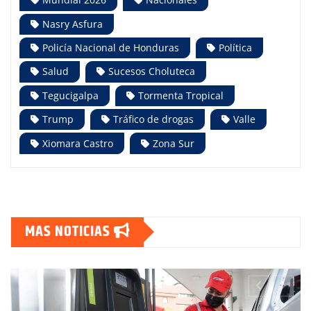
Nasry Asfura
Policía Nacional de Honduras
Política
Salud
Sucesos Choluteca
Tegucigalpa
Tormenta Tropical
Trump
Tráfico de drogas
Valle
Xiomara Castro
Zona Sur
MAS NOTICIAS