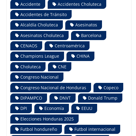
Accidente
Accidentes Choluteca
Accidentes de Tránsito
Alcaldía Choluteca
Asesinatos
Asesinatos Choluteca
Barcelona
CENAOS
Centroamérica
Champions League
CHINA
Choluteca
CNE
Congreso Nacional
Congreso Nacional de Honduras
Copeco
DIPAMPCO
DNVT
Donald Trump
DPI
Economía
EEUU
Elecciones Honduras 2025
Futbol hondureño
Futbol internacional