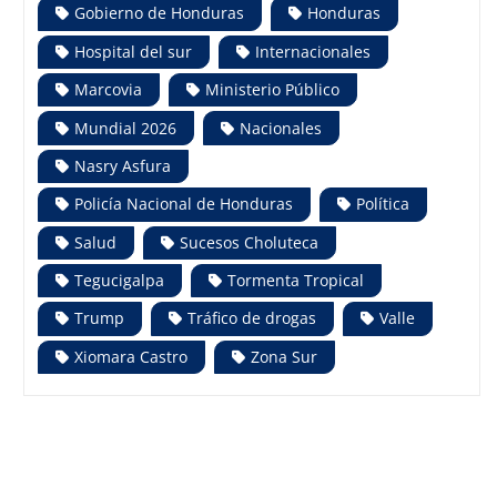
Gobierno de Honduras
Honduras
Hospital del sur
Internacionales
Marcovia
Ministerio Público
Mundial 2026
Nacionales
Nasry Asfura
Policía Nacional de Honduras
Política
Salud
Sucesos Choluteca
Tegucigalpa
Tormenta Tropical
Trump
Tráfico de drogas
Valle
Xiomara Castro
Zona Sur