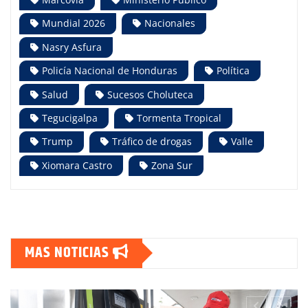
Mundial 2026
Nacionales
Nasry Asfura
Policía Nacional de Honduras
Política
Salud
Sucesos Choluteca
Tegucigalpa
Tormenta Tropical
Trump
Tráfico de drogas
Valle
Xiomara Castro
Zona Sur
MAS NOTICIAS