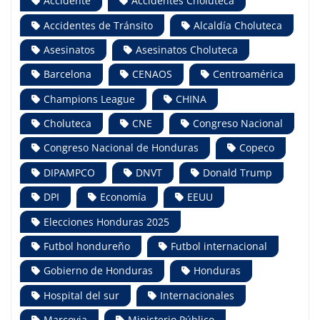
Accidente
Accidentes Choluteca
Accidentes de Tránsito
Alcaldía Choluteca
Asesinatos
Asesinatos Choluteca
Barcelona
CENAOS
Centroamérica
Champions League
CHINA
Choluteca
CNE
Congreso Nacional
Congreso Nacional de Honduras
Copeco
DIPAMPCO
DNVT
Donald Trump
DPI
Economía
EEUU
Elecciones Honduras 2025
Futbol hondureño
Futbol internacional
Gobierno de Honduras
Honduras
Hospital del sur
Internacionales
Marcovia
Ministerio Público