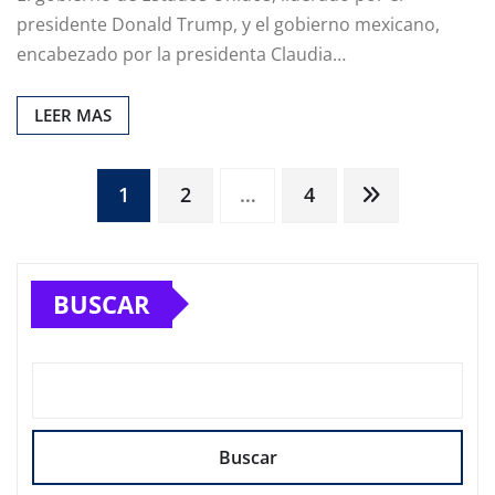
presidente Donald Trump, y el gobierno mexicano,
encabezado por la presidenta Claudia…
LEER MAS
Paginación
1
2
…
4
de
BUSCAR
entradas
Buscar