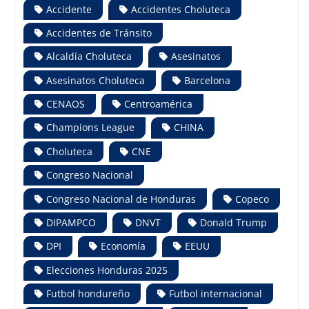
Accidente
Accidentes Choluteca
Accidentes de Tránsito
Alcaldía Choluteca
Asesinatos
Asesinatos Choluteca
Barcelona
CENAOS
Centroamérica
Champions League
CHINA
Choluteca
CNE
Congreso Nacional
Congreso Nacional de Honduras
Copeco
DIPAMPCO
DNVT
Donald Trump
DPI
Economía
EEUU
Elecciones Honduras 2025
Futbol hondureño
Futbol internacional