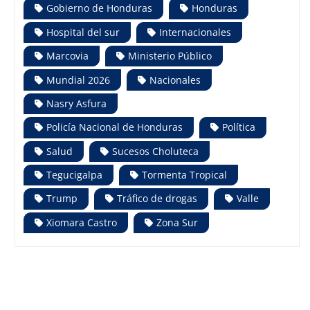
Gobierno de Honduras
Honduras
Hospital del sur
Internacionales
Marcovia
Ministerio Público
Mundial 2026
Nacionales
Nasry Asfura
Policía Nacional de Honduras
Política
Salud
Sucesos Choluteca
Tegucigalpa
Tormenta Tropical
Trump
Tráfico de drogas
Valle
Xiomara Castro
Zona Sur