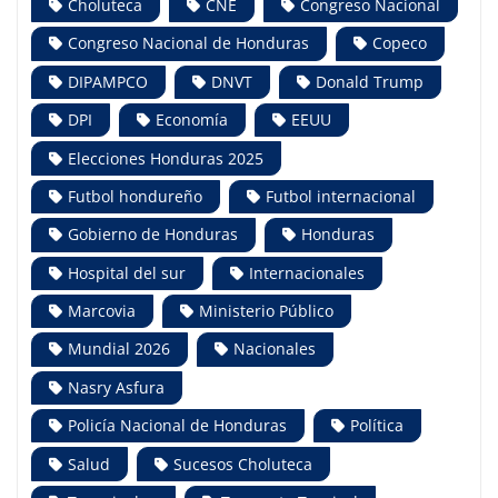
Choluteca
CNE
Congreso Nacional
Congreso Nacional de Honduras
Copeco
DIPAMPCO
DNVT
Donald Trump
DPI
Economía
EEUU
Elecciones Honduras 2025
Futbol hondureño
Futbol internacional
Gobierno de Honduras
Honduras
Hospital del sur
Internacionales
Marcovia
Ministerio Público
Mundial 2026
Nacionales
Nasry Asfura
Policía Nacional de Honduras
Política
Salud
Sucesos Choluteca