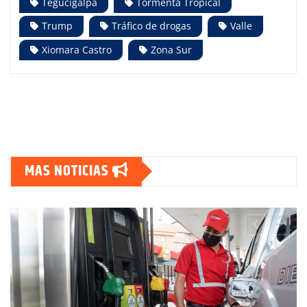
Tegucigalpa
Tormenta Tropical
Trump
Tráfico de drogas
Valle
Xiomara Castro
Zona Sur
MAS NOTICIAS