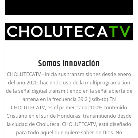
Somos Innovación
CHOLUTECATV - inicia sus transmisiones desde enero
del año 2020, haciendo uso de la multiprogramación
de la señal digitial transmitiendo en la señal abierta de
antena en la frecuencia 39.2 (isdb-tb) EN
CHOLUTECATV, es el primer canal 100% contenido
Cristiano en el sur de Honduras, transmitiendo desde
la ciudad de Choluteca. CHOLUTECATV, está diseñado
para todo aquel que quiere saber de Dios. No