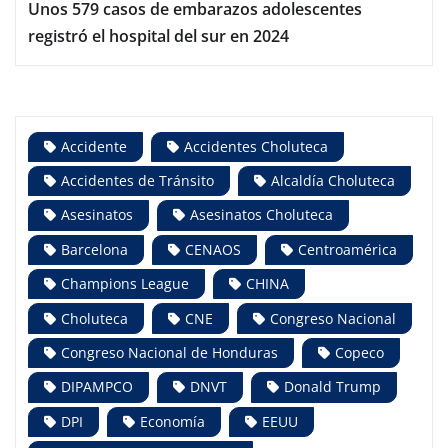
Unos 579 casos de embarazos adolescentes
registró el hospital del sur en 2024
Accidente
Accidentes Choluteca
Accidentes de Tránsito
Alcaldía Choluteca
Asesinatos
Asesinatos Choluteca
Barcelona
CENAOS
Centroamérica
Champions League
CHINA
Choluteca
CNE
Congreso Nacional
Congreso Nacional de Honduras
Copeco
DIPAMPCO
DNVT
Donald Trump
DPI
Economía
EEUU