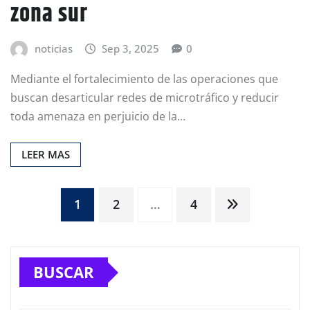
zona sur
noticias
Sep 3, 2025
0
Mediante el fortalecimiento de las operaciones que
buscan desarticular redes de microtráfico y reducir
toda amenaza en perjuicio de la…
LEER MAS
Paginación
1
2
…
4
de
BUSCAR
entradas