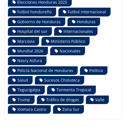
Elecciones Honduras 2025
Futbol hondureño
Futbol internacional
Gobierno de Honduras
Honduras
Hospital del sur
Internacionales
Marcovia
Ministerio Público
Mundial 2026
Nacionales
Nasry Asfura
Policía Nacional de Honduras
Política
Salud
Sucesos Choluteca
Tegucigalpa
Tormenta Tropical
Trump
Tráfico de drogas
Valle
Xiomara Castro
Zona Sur