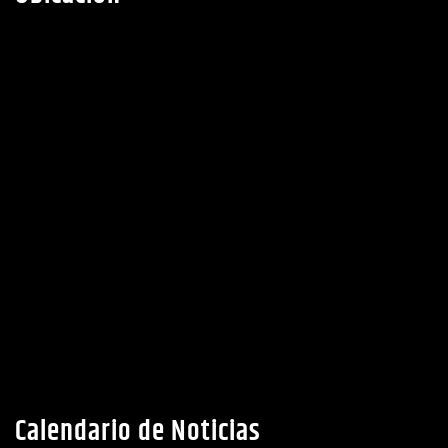
WhatsApp:
(+504) 8992-0698
Ubicacion