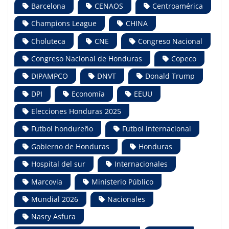
Barcelona
CENAOS
Centroamérica
Champions League
CHINA
Choluteca
CNE
Congreso Nacional
Congreso Nacional de Honduras
Copeco
DIPAMPCO
DNVT
Donald Trump
DPI
Economía
EEUU
Elecciones Honduras 2025
Futbol hondureño
Futbol internacional
Gobierno de Honduras
Honduras
Hospital del sur
Internacionales
Marcovia
Ministerio Público
Mundial 2026
Nacionales
Nasry Asfura