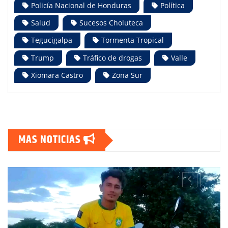
Policía Nacional de Honduras
Política
Salud
Sucesos Choluteca
Tegucigalpa
Tormenta Tropical
Trump
Tráfico de drogas
Valle
Xiomara Castro
Zona Sur
MAS NOTICIAS