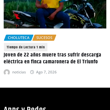
TECA
SUCESOS
GOBIE
e 22 años muere tras sufrir descarga
ca en finca camaronera de El Triunfo
CIDH esc
político
ias
Ago 7, 2026
judicial
notic