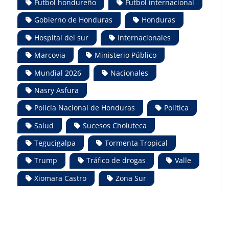
Futbol hondureño
Futbol internacional
Gobierno de Honduras
Honduras
Hospital del sur
Internacionales
Marcovia
Ministerio Público
Mundial 2026
Nacionales
Nasry Asfura
Policía Nacional de Honduras
Política
Salud
Sucesos Choluteca
Tegucigalpa
Tormenta Tropical
Trump
Tráfico de drogas
Valle
Xiomara Castro
Zona Sur