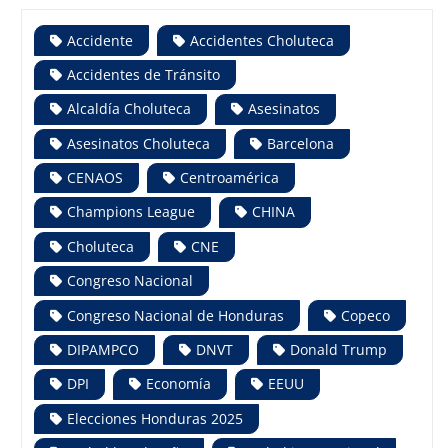
Accidente
Accidentes Choluteca
Accidentes de Tránsito
Alcaldía Choluteca
Asesinatos
Asesinatos Choluteca
Barcelona
CENAOS
Centroamérica
Champions League
CHINA
Choluteca
CNE
Congreso Nacional
Congreso Nacional de Honduras
Copeco
DIPAMPCO
DNVT
Donald Trump
DPI
Economía
EEUU
Elecciones Honduras 2025