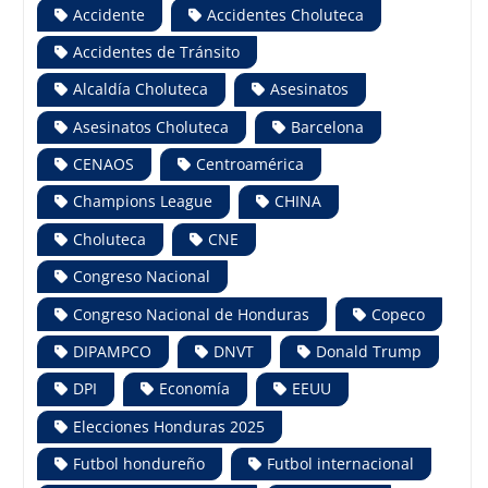
Accidente
Accidentes Choluteca
Accidentes de Tránsito
Alcaldía Choluteca
Asesinatos
Asesinatos Choluteca
Barcelona
CENAOS
Centroamérica
Champions League
CHINA
Choluteca
CNE
Congreso Nacional
Congreso Nacional de Honduras
Copeco
DIPAMPCO
DNVT
Donald Trump
DPI
Economía
EEUU
Elecciones Honduras 2025
Futbol hondureño
Futbol internacional