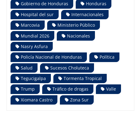
Gobierno de Honduras
Honduras
Hospital del sur
Internacionales
Marcovia
Ministerio Público
Mundial 2026
Nacionales
Nasry Asfura
Policía Nacional de Honduras
Política
Salud
Sucesos Choluteca
Tegucigalpa
Tormenta Tropical
Trump
Tráfico de drogas
Valle
Xiomara Castro
Zona Sur