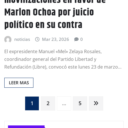
Marlon Ochoa por juicio
político en su contra
noticias
Mar 23, 2026
0
El expresidente Manuel «Mel» Zelaya Rosales,
coordinador general del Partido Libertad y
Refundación (Libre), convocó este lunes 23 de marzo…
LEER MAS
Paginación
1
2
…
5
de