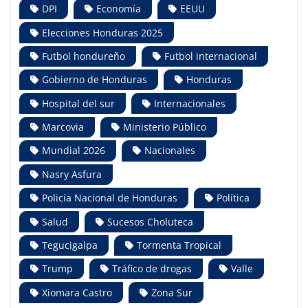
DPI
Economía
EEUU
Elecciones Honduras 2025
Futbol hondureño
Futbol internacional
Gobierno de Honduras
Honduras
Hospital del sur
Internacionales
Marcovia
Ministerio Público
Mundial 2026
Nacionales
Nasry Asfura
Policía Nacional de Honduras
Política
Salud
Sucesos Choluteca
Tegucigalpa
Tormenta Tropical
Trump
Tráfico de drogas
Valle
Xiomara Castro
Zona Sur