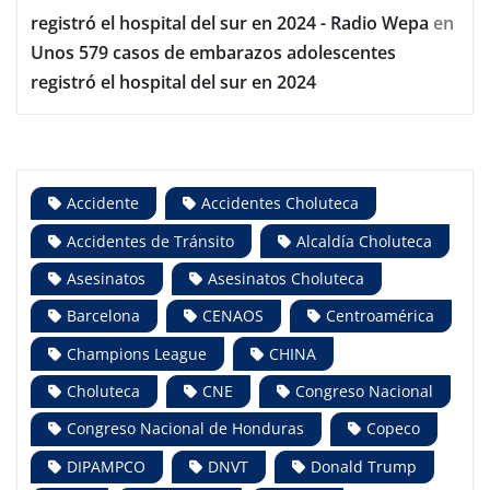
registró el hospital del sur en 2024 - Radio Wepa
en
Unos 579 casos de embarazos adolescentes
registró el hospital del sur en 2024
Accidente
Accidentes Choluteca
Accidentes de Tránsito
Alcaldía Choluteca
Asesinatos
Asesinatos Choluteca
Barcelona
CENAOS
Centroamérica
Champions League
CHINA
Choluteca
CNE
Congreso Nacional
Congreso Nacional de Honduras
Copeco
DIPAMPCO
DNVT
Donald Trump