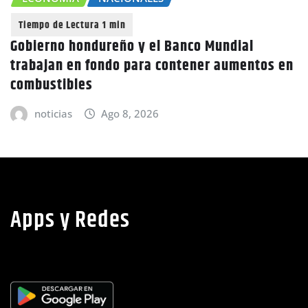
CHO
erno hondureño y el Banco Mundial
ajan en fondo para contener aumentos en
Caníc
ustibles
advie
oticias
Ago 8, 2026
no
Apps y Redes