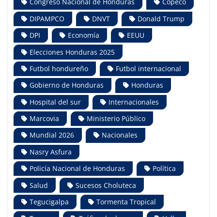
Congreso Nacional de Honduras
Copeco
DIPAMPCO
DNVT
Donald Trump
DPI
Economía
EEUU
Elecciones Honduras 2025
Futbol hondureño
Futbol internacional
Gobierno de Honduras
Honduras
Hospital del sur
Internacionales
Marcovia
Ministerio Público
Mundial 2026
Nacionales
Nasry Asfura
Policía Nacional de Honduras
Política
Salud
Sucesos Choluteca
Tegucigalpa
Tormenta Tropical