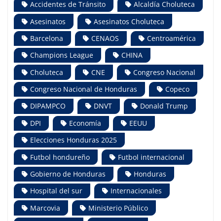
Accidentes de Tránsito
Alcaldía Choluteca
Asesinatos
Asesinatos Choluteca
Barcelona
CENAOS
Centroamérica
Champions League
CHINA
Choluteca
CNE
Congreso Nacional
Congreso Nacional de Honduras
Copeco
DIPAMPCO
DNVT
Donald Trump
DPI
Economía
EEUU
Elecciones Honduras 2025
Futbol hondureño
Futbol internacional
Gobierno de Honduras
Honduras
Hospital del sur
Internacionales
Marcovia
Ministerio Público