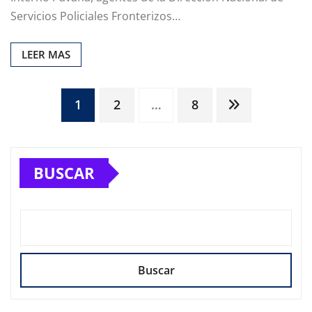
Servicios Policiales Fronterizos…
LEER MAS
Paginación
1
2
…
8
de
BUSCAR
entradas
Buscar