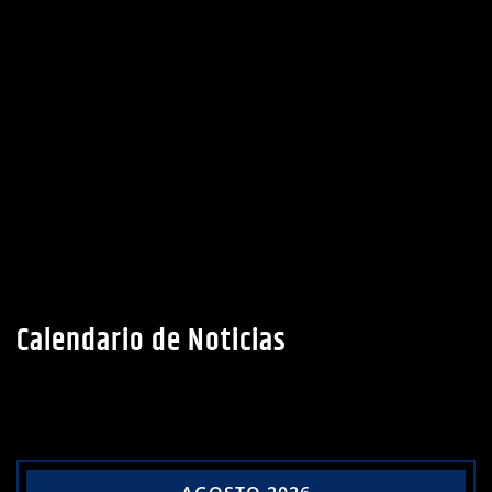
Calendario de Noticias
AGOSTO 2026
L
M
X
J
V
S
D