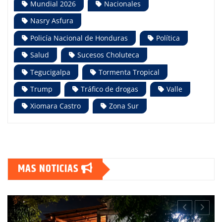
Mundial 2026
Nacionales
Nasry Asfura
Policía Nacional de Honduras
Política
Salud
Sucesos Choluteca
Tegucigalpa
Tormenta Tropical
Trump
Tráfico de drogas
Valle
Xiomara Castro
Zona Sur
MAS NOTICIAS