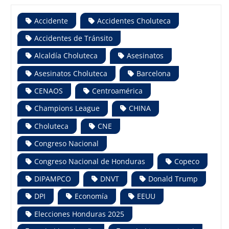
Accidente
Accidentes Choluteca
Accidentes de Tránsito
Alcaldía Choluteca
Asesinatos
Asesinatos Choluteca
Barcelona
CENAOS
Centroamérica
Champions League
CHINA
Choluteca
CNE
Congreso Nacional
Congreso Nacional de Honduras
Copeco
DIPAMPCO
DNVT
Donald Trump
DPI
Economía
EEUU
Elecciones Honduras 2025