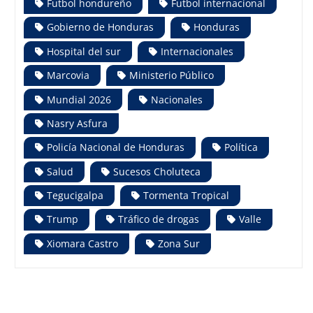
Futbol hondureño
Futbol internacional
Gobierno de Honduras
Honduras
Hospital del sur
Internacionales
Marcovia
Ministerio Público
Mundial 2026
Nacionales
Nasry Asfura
Policía Nacional de Honduras
Política
Salud
Sucesos Choluteca
Tegucigalpa
Tormenta Tropical
Trump
Tráfico de drogas
Valle
Xiomara Castro
Zona Sur