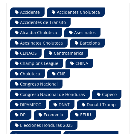
Accidente
Accidentes Choluteca
Accidentes de Tránsito
Alcaldía Choluteca
Asesinatos
Asesinatos Choluteca
Barcelona
CENAOS
Centroamérica
Champions League
CHINA
Choluteca
CNE
Congreso Nacional
Congreso Nacional de Honduras
Copeco
DIPAMPCO
DNVT
Donald Trump
DPI
Economía
EEUU
Elecciones Honduras 2025