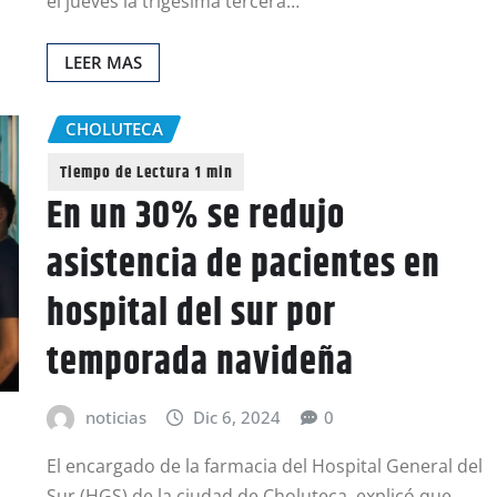
el jueves la trigésima tercera…
LEER MAS
CHOLUTECA
En un 30% se redujo
asistencia de pacientes en
hospital del sur por
temporada navideña
noticias
Dic 6, 2024
0
El encargado de la farmacia del Hospital General del
Sur (HGS) de la ciudad de Choluteca, explicó que