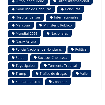
Futbol hondureño
Futbol internacional
Gobierno de Honduras
Honduras
Hospital del sur
Internacionales
Marcovia
Ministerio Público
Mundial 2026
Nacionales
Nasry Asfura
Policía Nacional de Honduras
Política
Salud
Sucesos Choluteca
Tegucigalpa
Tormenta Tropical
Trump
Tráfico de drogas
Valle
Xiomara Castro
Zona Sur