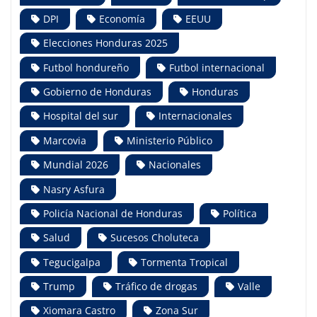
DPI
Economía
EEUU
Elecciones Honduras 2025
Futbol hondureño
Futbol internacional
Gobierno de Honduras
Honduras
Hospital del sur
Internacionales
Marcovia
Ministerio Público
Mundial 2026
Nacionales
Nasry Asfura
Policía Nacional de Honduras
Política
Salud
Sucesos Choluteca
Tegucigalpa
Tormenta Tropical
Trump
Tráfico de drogas
Valle
Xiomara Castro
Zona Sur