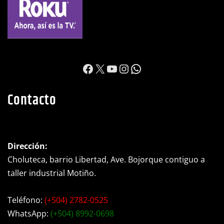
https://www.facebook.c
X
YouTube
Instagram
WhatsApp
Contacto
Dirección:
Choluteca, barrio Libertad, Ave. Bojorque contiguo a
taller industrial Motiño.
Teléfono:
(+504) 2782-0525
WhatsApp:
(+504) 8992-0698
Ubicacion