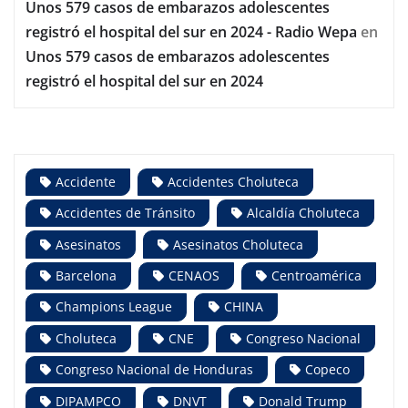
Unos 579 casos de embarazos adolescentes
registró el hospital del sur en 2024 - Radio Wepa
en
Unos 579 casos de embarazos adolescentes
registró el hospital del sur en 2024
Accidente
Accidentes Choluteca
Accidentes de Tránsito
Alcaldía Choluteca
Asesinatos
Asesinatos Choluteca
Barcelona
CENAOS
Centroamérica
Champions League
CHINA
Choluteca
CNE
Congreso Nacional
Congreso Nacional de Honduras
Copeco
DIPAMPCO
DNVT
Donald Trump