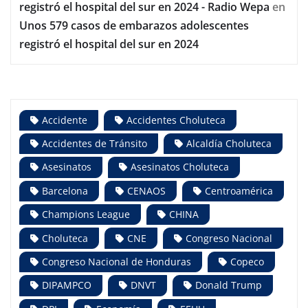
registró el hospital del sur en 2024 - Radio Wepa
en
Unos 579 casos de embarazos adolescentes
registró el hospital del sur en 2024
Accidente
Accidentes Choluteca
Accidentes de Tránsito
Alcaldía Choluteca
Asesinatos
Asesinatos Choluteca
Barcelona
CENAOS
Centroamérica
Champions League
CHINA
Choluteca
CNE
Congreso Nacional
Congreso Nacional de Honduras
Copeco
DIPAMPCO
DNVT
Donald Trump