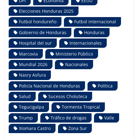
DPI
Economía
EEUU
Elecciones Honduras 2025
Futbol hondureño
Futbol internacional
Gobierno de Honduras
Honduras
Hospital del sur
Internacionales
Marcovia
Ministerio Público
Mundial 2026
Nacionales
Nasry Asfura
Policía Nacional de Honduras
Política
Salud
Sucesos Choluteca
Tegucigalpa
Tormenta Tropical
Trump
Tráfico de drogas
Valle
Xiomara Castro
Zona Sur