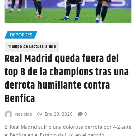
DEPORTES
Real Madrid queda fuera del
top 8 de la champions tras una
derrota humillante contra
Benfica
noticias
Ene 28, 2026
0
El Real Madrid sufrió una dolorosa derrota por 4-2 ante
el Benfica en el Estádio da Luz, en el partido…