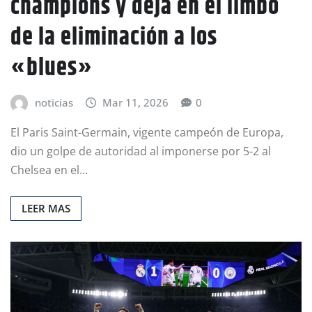
champions y deja en el limbo
de la eliminación a los
«blues»
noticias
Mar 11, 2026
0
El Paris Saint-Germain, vigente campeón de Europa,
dio un golpe de autoridad al imponerse por 5-2 al
Chelsea en el…
LEER MAS