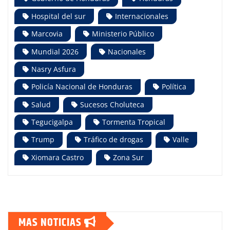
Hospital del sur
Internacionales
Marcovia
Ministerio Público
Mundial 2026
Nacionales
Nasry Asfura
Policía Nacional de Honduras
Política
Salud
Sucesos Choluteca
Tegucigalpa
Tormenta Tropical
Trump
Tráfico de drogas
Valle
Xiomara Castro
Zona Sur
MAS NOTICIAS