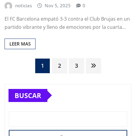
noticias
Nov 5, 2025
0
El FC Barcelona empató 3-3 contra el Club Brujas en un
partido vibrante y lleno de emociones por la cuarta…
LEER MAS
Paginación
1
2
3
de
BUSCAR
entradas