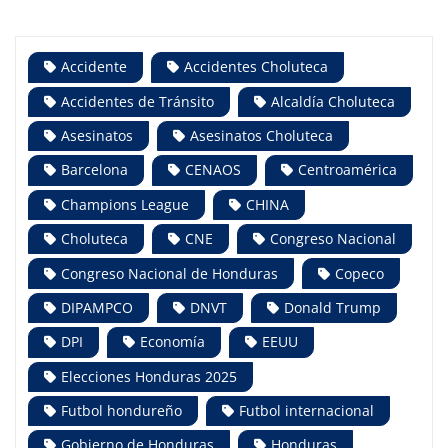
Accidente
Accidentes Choluteca
Accidentes de Tránsito
Alcaldía Choluteca
Asesinatos
Asesinatos Choluteca
Barcelona
CENAOS
Centroamérica
Champions League
CHINA
Choluteca
CNE
Congreso Nacional
Congreso Nacional de Honduras
Copeco
DIPAMPCO
DNVT
Donald Trump
DPI
Economía
EEUU
Elecciones Honduras 2025
Futbol hondureño
Futbol internacional
Gobierno de Honduras
Honduras