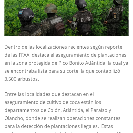
Dentro de las localizaciones recientes según reporte
de las FFAA, destaca el aseguramiento de plantaciones
en la zona protegida de Pico Bonito Atlántida, la cual ya
se encontraba lista para su corte, la que contabilizó
3,500 arbustos.
Entre las localidades que destacan en el
aseguramiento de cultivo de coca están los
departamentos de Colón, Atlántida, el Paraíso y
Olancho, donde se realizan operaciones constantes
para la detección de plantaciones ilegales. Estas