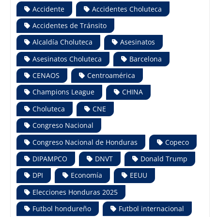
Accidente
Accidentes Choluteca
Accidentes de Tránsito
Alcaldía Choluteca
Asesinatos
Asesinatos Choluteca
Barcelona
CENAOS
Centroamérica
Champions League
CHINA
Choluteca
CNE
Congreso Nacional
Congreso Nacional de Honduras
Copeco
DIPAMPCO
DNVT
Donald Trump
DPI
Economía
EEUU
Elecciones Honduras 2025
Futbol hondureño
Futbol internacional