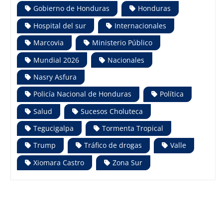
Gobierno de Honduras
Honduras
Hospital del sur
Internacionales
Marcovia
Ministerio Público
Mundial 2026
Nacionales
Nasry Asfura
Policía Nacional de Honduras
Política
Salud
Sucesos Choluteca
Tegucigalpa
Tormenta Tropical
Trump
Tráfico de drogas
Valle
Xiomara Castro
Zona Sur