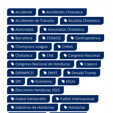
Accidente
Accidentes Choluteca
Accidentes de Tránsito
Alcaldía Choluteca
Asesinatos
Asesinatos Choluteca
Barcelona
CENAOS
Centroamérica
Champions League
CHINA
Choluteca
CNE
Congreso Nacional
Congreso Nacional de Honduras
Copeco
DIPAMPCO
DNVT
Donald Trump
DPI
Economía
EEUU
Elecciones Honduras 2025
Futbol hondureño
Futbol internacional
Gobierno de Honduras
Honduras