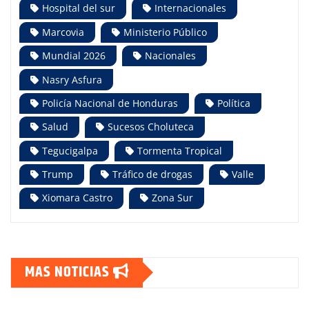
Hospital del sur
Internacionales
Marcovia
Ministerio Público
Mundial 2026
Nacionales
Nasry Asfura
Policía Nacional de Honduras
Política
Salud
Sucesos Choluteca
Tegucigalpa
Tormenta Tropical
Trump
Tráfico de drogas
Valle
Xiomara Castro
Zona Sur
MAS NOTICIAS