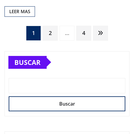
LEER MAS
Paginación
1
2
…
4
de
BUSCAR
entradas
Buscar