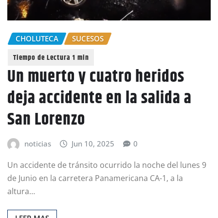
CHOLUTECA
SUCESOS
Un muerto y cuatro heridos
deja accidente en la salida a
San Lorenzo
noticias
Jun 10, 2025
0
Un accidente de tránsito ocurrido la noche del lunes 9
de Junio en la carretera Panamericana CA-1, a la
altura…
LEER MAS