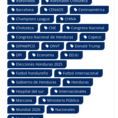
Asesinatos
Asesinatos Choluteca
Barcelona
CENAOS
Centroamérica
Champions League
CHINA
Choluteca
CNE
Congreso Nacional
Congreso Nacional de Honduras
Copeco
DIPAMPCO
DNVT
Donald Trump
DPI
Economía
EEUU
Elecciones Honduras 2025
Futbol hondureño
Futbol internacional
Gobierno de Honduras
Honduras
Hospital del sur
Internacionales
Marcovia
Ministerio Público
Mundial 2026
Nacionales