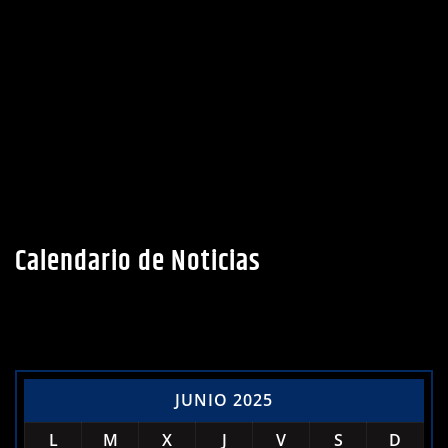
Calendario de Noticias
JUNIO 2025
L
M
X
J
V
S
D