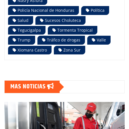
Nasry Asfura
Policía Nacional de Honduras
Política
Salud
Sucesos Choluteca
Tegucigalpa
Tormenta Tropical
Trump
Tráfico de drogas
Valle
Xiomara Castro
Zona Sur
MAS NOTICIAS