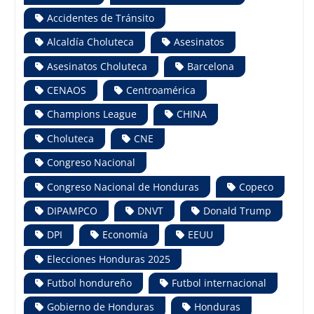
Accidentes de Tránsito
Alcaldía Choluteca
Asesinatos
Asesinatos Choluteca
Barcelona
CENAOS
Centroamérica
Champions League
CHINA
Choluteca
CNE
Congreso Nacional
Congreso Nacional de Honduras
Copeco
DIPAMPCO
DNVT
Donald Trump
DPI
Economía
EEUU
Elecciones Honduras 2025
Futbol hondureño
Futbol internacional
Gobierno de Honduras
Honduras