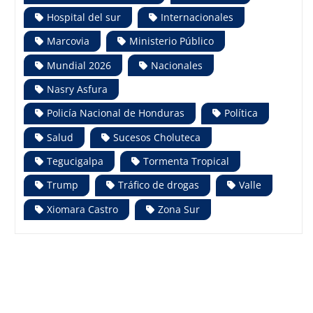
Hospital del sur
Internacionales
Marcovia
Ministerio Público
Mundial 2026
Nacionales
Nasry Asfura
Policía Nacional de Honduras
Política
Salud
Sucesos Choluteca
Tegucigalpa
Tormenta Tropical
Trump
Tráfico de drogas
Valle
Xiomara Castro
Zona Sur