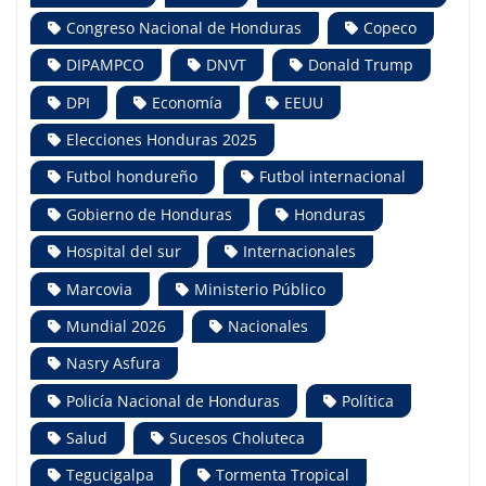
Congreso Nacional de Honduras
Copeco
DIPAMPCO
DNVT
Donald Trump
DPI
Economía
EEUU
Elecciones Honduras 2025
Futbol hondureño
Futbol internacional
Gobierno de Honduras
Honduras
Hospital del sur
Internacionales
Marcovia
Ministerio Público
Mundial 2026
Nacionales
Nasry Asfura
Policía Nacional de Honduras
Política
Salud
Sucesos Choluteca
Tegucigalpa
Tormenta Tropical