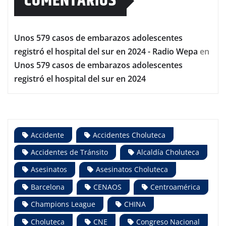
COMENTARIOS
Unos 579 casos de embarazos adolescentes
registró el hospital del sur en 2024 - Radio Wepa
en
Unos 579 casos de embarazos adolescentes
registró el hospital del sur en 2024
Accidente
Accidentes Choluteca
Accidentes de Tránsito
Alcaldía Choluteca
Asesinatos
Asesinatos Choluteca
Barcelona
CENAOS
Centroamérica
Champions League
CHINA
Choluteca
CNE
Congreso Nacional