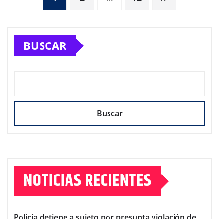
de
BUSCAR
entradas
Buscar
NOTICIAS RECIENTES
Policía detiene a sujeto por presunta violación de