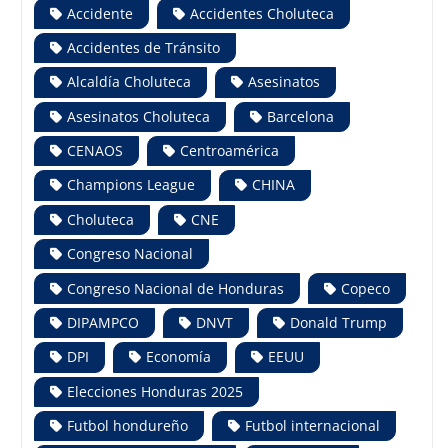
Accidente
Accidentes Choluteca
Accidentes de Tránsito
Alcaldía Choluteca
Asesinatos
Asesinatos Choluteca
Barcelona
CENAOS
Centroamérica
Champions League
CHINA
Choluteca
CNE
Congreso Nacional
Congreso Nacional de Honduras
Copeco
DIPAMPCO
DNVT
Donald Trump
DPI
Economía
EEUU
Elecciones Honduras 2025
Futbol hondureño
Futbol internacional