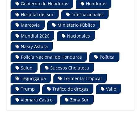
Gobierno de Honduras
Honduras
Hospital del sur
Internacionales
Marcovia
Ministerio Público
Mundial 2026
Nacionales
Nasry Asfura
Policía Nacional de Honduras
Política
Salud
Sucesos Choluteca
Tegucigalpa
Tormenta Tropical
Trump
Tráfico de drogas
Valle
Xiomara Castro
Zona Sur