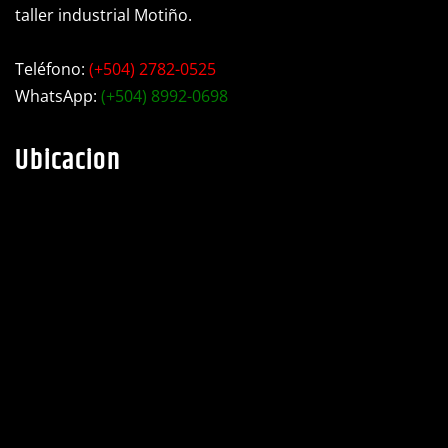
Dirección:
Choluteca, barrio Libertad, Ave. Bojorque contiguo a
taller industrial Motiño.
Teléfono:
(+504) 2782-0525
WhatsApp:
(+504) 8992-0698
Ubicacion