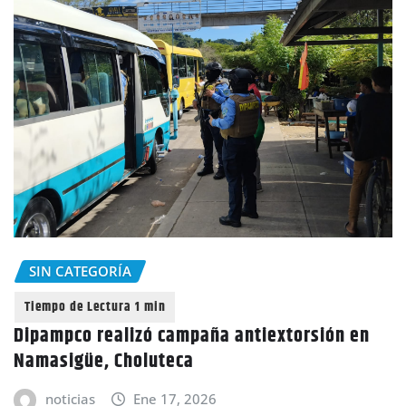
SIN CATEGORÍA
Dipampco realizó campaña antiextorsión en
Namasigüe, Choluteca
noticias
Ene 17, 2026