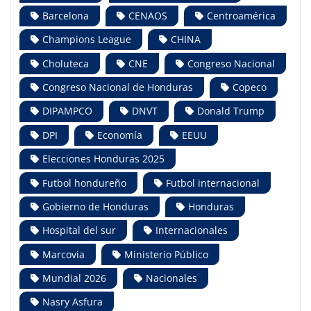
Barcelona
CENAOS
Centroamérica
Champions League
CHINA
Choluteca
CNE
Congreso Nacional
Congreso Nacional de Honduras
Copeco
DIPAMPCO
DNVT
Donald Trump
DPI
Economía
EEUU
Elecciones Honduras 2025
Futbol hondureño
Futbol internacional
Gobierno de Honduras
Honduras
Hospital del sur
Internacionales
Marcovia
Ministerio Público
Mundial 2026
Nacionales
Nasry Asfura