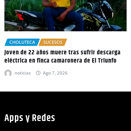
scarga
GOBIERNO HONDURAS
NACIONALES
iunfo
CIDH escucha denuncias por uso de juic
políticos y debilidad de la independenc
judicial en Honduras
noticias
Ago 6, 2026