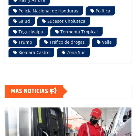
Nasry Asfura
Policía Nacional de Honduras
Política
Salud
Sucesos Choluteca
Tegucigalpa
Tormenta Tropical
Trump
Tráfico de drogas
Valle
Xiomara Castro
Zona Sur
MAS NOTICIAS