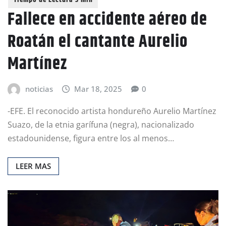
Fallece en accidente aéreo de
Roatán el cantante Aurelio
Martínez
noticias
Mar 18, 2025
0
-EFE. El reconocido artista hondureño Aurelio Martínez
Suazo, de la etnia garífuna (negra), nacionalizado
estadounidense, figura entre los al menos…
LEER MAS