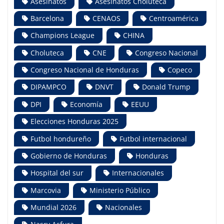
Asesinatos
Asesinatos Choluteca
Barcelona
CENAOS
Centroamérica
Champions League
CHINA
Choluteca
CNE
Congreso Nacional
Congreso Nacional de Honduras
Copeco
DIPAMPCO
DNVT
Donald Trump
DPI
Economía
EEUU
Elecciones Honduras 2025
Futbol hondureño
Futbol internacional
Gobierno de Honduras
Honduras
Hospital del sur
Internacionales
Marcovia
Ministerio Público
Mundial 2026
Nacionales