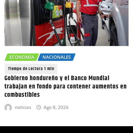
CHOLUTECA
ZONA SUR
 en
Canícula agravaría la sequía en Honduras
advierte Copeco
noticias
Ago 8, 2026