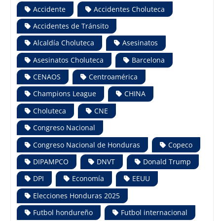
Accidente
Accidentes Choluteca
Accidentes de Tránsito
Alcaldía Choluteca
Asesinatos
Asesinatos Choluteca
Barcelona
CENAOS
Centroamérica
Champions League
CHINA
Choluteca
CNE
Congreso Nacional
Congreso Nacional de Honduras
Copeco
DIPAMPCO
DNVT
Donald Trump
DPI
Economía
EEUU
Elecciones Honduras 2025
Futbol hondureño
Futbol internacional