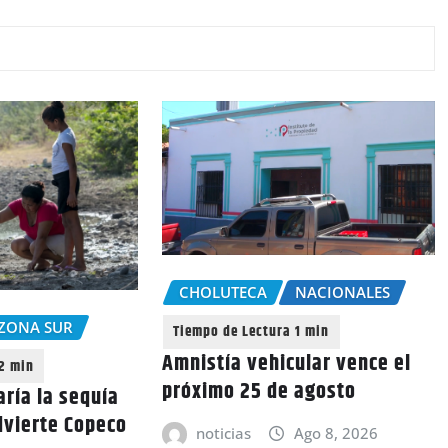
CHOLUTECA
NACIONALES
ZONA SUR
Amnistía vehicular vence el
próximo 25 de agosto
aría la sequía
dvierte Copeco
noticias
Ago 8, 2026