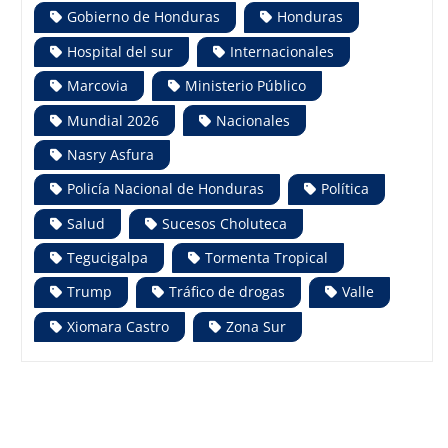
Gobierno de Honduras
Honduras
Hospital del sur
Internacionales
Marcovia
Ministerio Público
Mundial 2026
Nacionales
Nasry Asfura
Policía Nacional de Honduras
Política
Salud
Sucesos Choluteca
Tegucigalpa
Tormenta Tropical
Trump
Tráfico de drogas
Valle
Xiomara Castro
Zona Sur