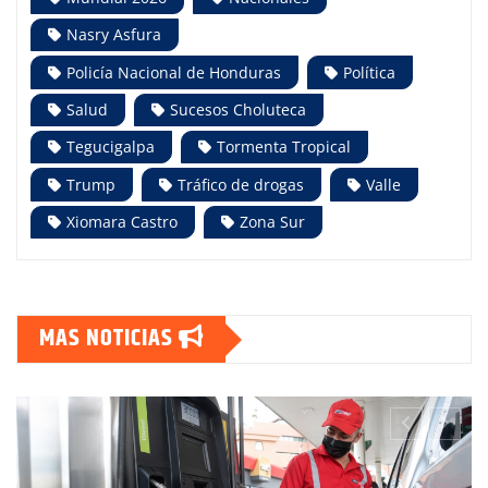
Nasry Asfura
Policía Nacional de Honduras
Política
Salud
Sucesos Choluteca
Tegucigalpa
Tormenta Tropical
Trump
Tráfico de drogas
Valle
Xiomara Castro
Zona Sur
MAS NOTICIAS