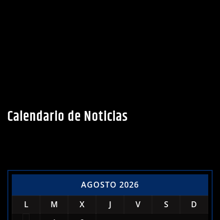
Calendario de Noticias
AGOSTO 2026
L
M
X
J
V
S
D