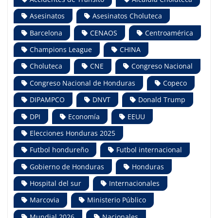
Asesinatos
Asesinatos Choluteca
Barcelona
CENAOS
Centroamérica
Champions League
CHINA
Choluteca
CNE
Congreso Nacional
Congreso Nacional de Honduras
Copeco
DIPAMPCO
DNVT
Donald Trump
DPI
Economía
EEUU
Elecciones Honduras 2025
Futbol hondureño
Futbol internacional
Gobierno de Honduras
Honduras
Hospital del sur
Internacionales
Marcovia
Ministerio Público
Mundial 2026
Nacionales