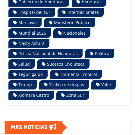
Gobierno de Honduras
Honduras
Hospital del sur
Internacionales
Marcovia
Ministerio Público
Mundial 2026
Nacionales
Nasry Asfura
Policía Nacional de Honduras
Política
Salud
Sucesos Choluteca
Tegucigalpa
Tormenta Tropical
Trump
Tráfico de drogas
Valle
Xiomara Castro
Zona Sur
MAS NOTICIAS