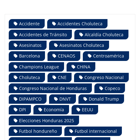
Accidente
Accidentes Choluteca
Accidentes de Tránsito
Alcaldía Choluteca
Asesinatos
Asesinatos Choluteca
Barcelona
CENAOS
Centroamérica
Champions League
CHINA
Choluteca
CNE
Congreso Nacional
Congreso Nacional de Honduras
Copeco
DIPAMPCO
DNVT
Donald Trump
DPI
Economía
EEUU
Elecciones Honduras 2025
Futbol hondureño
Futbol internacional