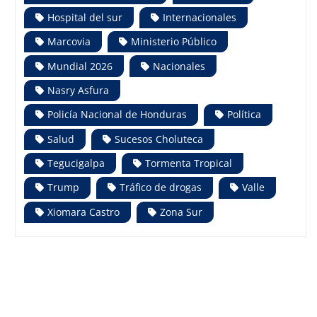
Hospital del sur
Internacionales
Marcovia
Ministerio Público
Mundial 2026
Nacionales
Nasry Asfura
Policía Nacional de Honduras
Política
Salud
Sucesos Choluteca
Tegucigalpa
Tormenta Tropical
Trump
Tráfico de drogas
Valle
Xiomara Castro
Zona Sur