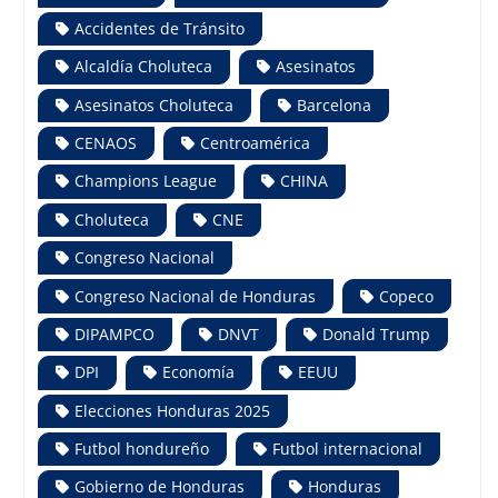
Accidentes de Tránsito
Alcaldía Choluteca
Asesinatos
Asesinatos Choluteca
Barcelona
CENAOS
Centroamérica
Champions League
CHINA
Choluteca
CNE
Congreso Nacional
Congreso Nacional de Honduras
Copeco
DIPAMPCO
DNVT
Donald Trump
DPI
Economía
EEUU
Elecciones Honduras 2025
Futbol hondureño
Futbol internacional
Gobierno de Honduras
Honduras