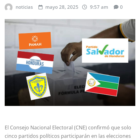
noticias
mayo 28, 2025
9:57 am
0
El Consejo Nacional Electoral (CNE) confirmó que solo
cinco partidos políticos participarán en las elecciones