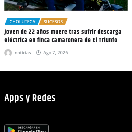
ga
GOBIERNO HONDURAS
NACIONALES
o
CIDH escucha denuncias por uso de juicios
políticos y debilidad de la independencia
judicial en Honduras
noticias
Ago 6, 2026
Apps y Redes