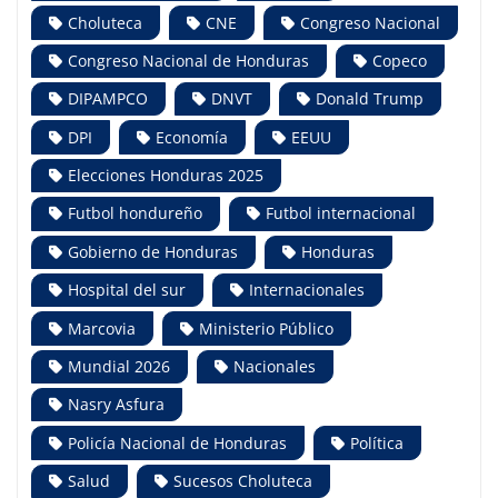
Choluteca
CNE
Congreso Nacional
Congreso Nacional de Honduras
Copeco
DIPAMPCO
DNVT
Donald Trump
DPI
Economía
EEUU
Elecciones Honduras 2025
Futbol hondureño
Futbol internacional
Gobierno de Honduras
Honduras
Hospital del sur
Internacionales
Marcovia
Ministerio Público
Mundial 2026
Nacionales
Nasry Asfura
Policía Nacional de Honduras
Política
Salud
Sucesos Choluteca