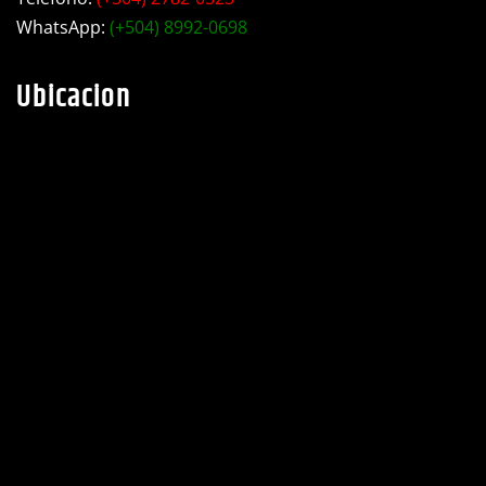
taller industrial Motiño.
Teléfono:
(+504) 2782-0525
WhatsApp:
(+504) 8992-0698
Ubicacion