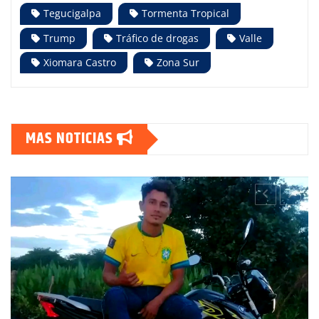
Tegucigalpa
Tormenta Tropical
Trump
Tráfico de drogas
Valle
Xiomara Castro
Zona Sur
MAS NOTICIAS