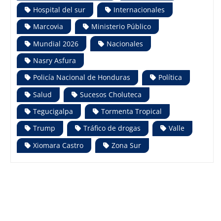
Hospital del sur
Internacionales
Marcovia
Ministerio Público
Mundial 2026
Nacionales
Nasry Asfura
Policía Nacional de Honduras
Política
Salud
Sucesos Choluteca
Tegucigalpa
Tormenta Tropical
Trump
Tráfico de drogas
Valle
Xiomara Castro
Zona Sur