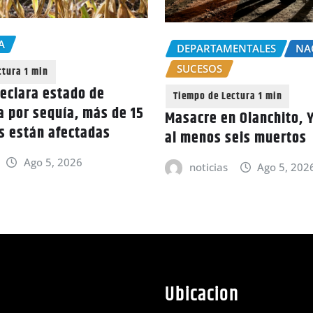
A
DEPARTAMENTALES
NA
SUCESOS
eclara estado de
 por sequía, más de 15
Masacre en Olanchito, 
as están afectadas
al menos seis muertos
Ago 5, 2026
noticias
Ago 5, 202
Ubicacion