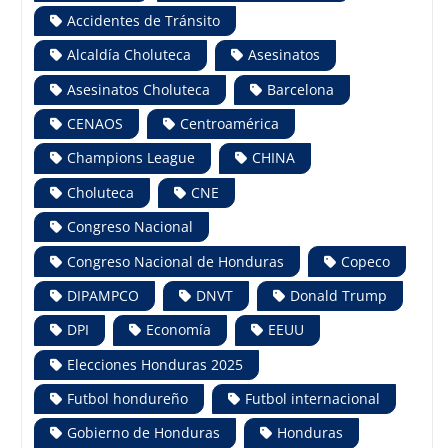
Accidentes de Tránsito
Alcaldía Choluteca
Asesinatos
Asesinatos Choluteca
Barcelona
CENAOS
Centroamérica
Champions League
CHINA
Choluteca
CNE
Congreso Nacional
Congreso Nacional de Honduras
Copeco
DIPAMPCO
DNVT
Donald Trump
DPI
Economía
EEUU
Elecciones Honduras 2025
Futbol hondureño
Futbol internacional
Gobierno de Honduras
Honduras