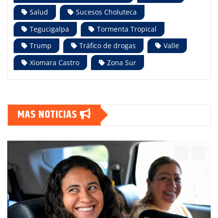
Salud
Sucesos Choluteca
Tegucigalpa
Tormenta Tropical
Trump
Tráfico de drogas
Valle
Xiomara Castro
Zona Sur
MAS NOTICIAS