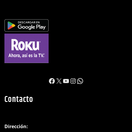
https://www.facebook.c
X
YouTube
Instagram
WhatsApp
Contacto
Dirección:
Choluteca, barrio Libertad, Ave. Bojorque contiguo a