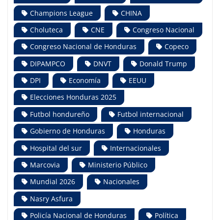
Champions League
CHINA
Choluteca
CNE
Congreso Nacional
Congreso Nacional de Honduras
Copeco
DIPAMPCO
DNVT
Donald Trump
DPI
Economía
EEUU
Elecciones Honduras 2025
Futbol hondureño
Futbol internacional
Gobierno de Honduras
Honduras
Hospital del sur
Internacionales
Marcovia
Ministerio Público
Mundial 2026
Nacionales
Nasry Asfura
Policía Nacional de Honduras
Política