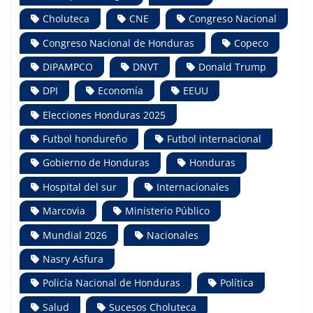
Choluteca
CNE
Congreso Nacional
Congreso Nacional de Honduras
Copeco
DIPAMPCO
DNVT
Donald Trump
DPI
Economía
EEUU
Elecciones Honduras 2025
Futbol hondureño
Futbol internacional
Gobierno de Honduras
Honduras
Hospital del sur
Internacionales
Marcovia
Ministerio Público
Mundial 2026
Nacionales
Nasry Asfura
Policía Nacional de Honduras
Política
Salud
Sucesos Choluteca