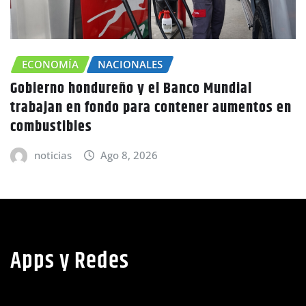
anco Mundial
CHOLUTECA
ZONA SUR
ontener aumentos en
Canícula agravaría la sequ
advierte Copeco
noticias
Ago 8, 2026
Apps y Redes