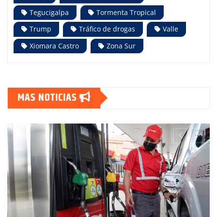
Tegucigalpa
Tormenta Tropical
Trump
Tráfico de drogas
Valle
Xiomara Castro
Zona Sur
MAS NOTICIAS