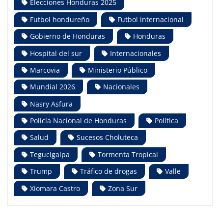
Elecciones Honduras 2025
Futbol hondureño
Futbol internacional
Gobierno de Honduras
Honduras
Hospital del sur
Internacionales
Marcovia
Ministerio Público
Mundial 2026
Nacionales
Nasry Asfura
Policía Nacional de Honduras
Política
Salud
Sucesos Choluteca
Tegucigalpa
Tormenta Tropical
Trump
Tráfico de drogas
Valle
Xiomara Castro
Zona Sur