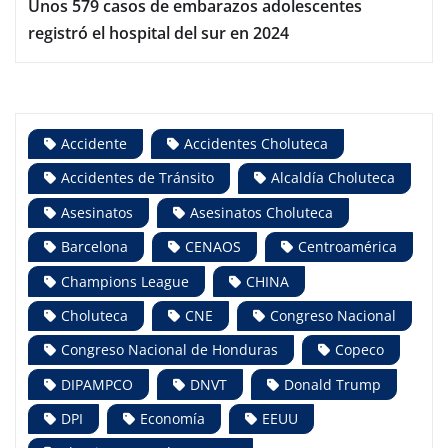
Unos 579 casos de embarazos adolescentes
registró el hospital del sur en 2024
Accidente
Accidentes Choluteca
Accidentes de Tránsito
Alcaldía Choluteca
Asesinatos
Asesinatos Choluteca
Barcelona
CENAOS
Centroamérica
Champions League
CHINA
Choluteca
CNE
Congreso Nacional
Congreso Nacional de Honduras
Copeco
DIPAMPCO
DNVT
Donald Trump
DPI
Economía
EEUU