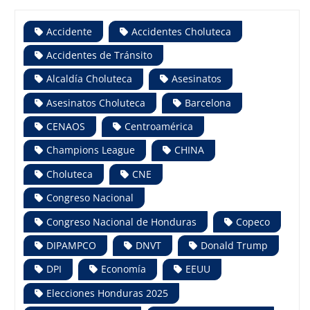
Accidente
Accidentes Choluteca
Accidentes de Tránsito
Alcaldía Choluteca
Asesinatos
Asesinatos Choluteca
Barcelona
CENAOS
Centroamérica
Champions League
CHINA
Choluteca
CNE
Congreso Nacional
Congreso Nacional de Honduras
Copeco
DIPAMPCO
DNVT
Donald Trump
DPI
Economía
EEUU
Elecciones Honduras 2025