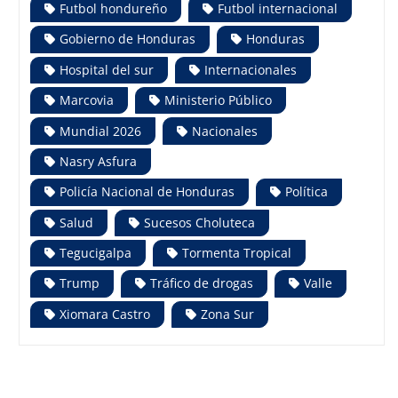
Futbol hondureño
Futbol internacional
Gobierno de Honduras
Honduras
Hospital del sur
Internacionales
Marcovia
Ministerio Público
Mundial 2026
Nacionales
Nasry Asfura
Policía Nacional de Honduras
Política
Salud
Sucesos Choluteca
Tegucigalpa
Tormenta Tropical
Trump
Tráfico de drogas
Valle
Xiomara Castro
Zona Sur