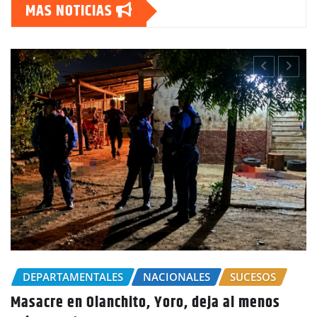
MAS NOTICIAS
CHOLUTECA
POLICIALES
Por el delito de estafa detienen a mujer e
Choluteca
s
noticias
Ago 5, 2026