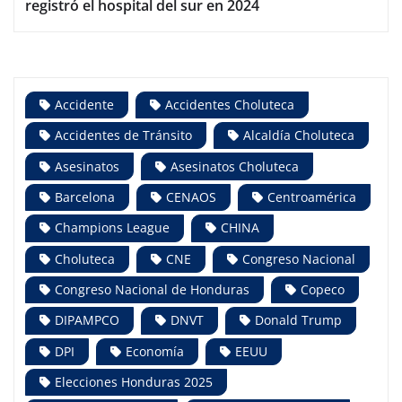
registró el hospital del sur en 2024
Accidente
Accidentes Choluteca
Accidentes de Tránsito
Alcaldía Choluteca
Asesinatos
Asesinatos Choluteca
Barcelona
CENAOS
Centroamérica
Champions League
CHINA
Choluteca
CNE
Congreso Nacional
Congreso Nacional de Honduras
Copeco
DIPAMPCO
DNVT
Donald Trump
DPI
Economía
EEUU
Elecciones Honduras 2025