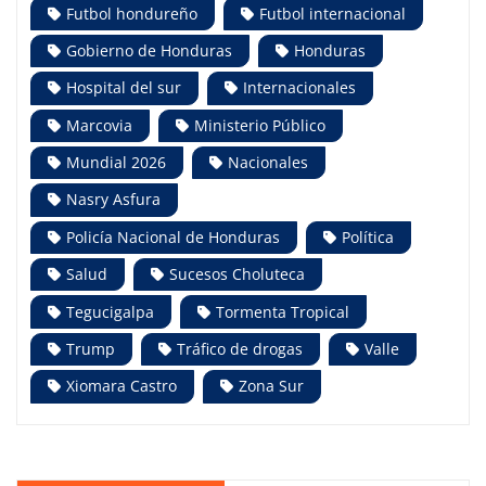
Futbol hondureño
Futbol internacional
Gobierno de Honduras
Honduras
Hospital del sur
Internacionales
Marcovia
Ministerio Público
Mundial 2026
Nacionales
Nasry Asfura
Policía Nacional de Honduras
Política
Salud
Sucesos Choluteca
Tegucigalpa
Tormenta Tropical
Trump
Tráfico de drogas
Valle
Xiomara Castro
Zona Sur