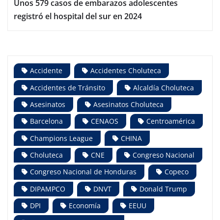
Unos 579 casos de embarazos adolescentes
registró el hospital del sur en 2024
Accidente
Accidentes Choluteca
Accidentes de Tránsito
Alcaldía Choluteca
Asesinatos
Asesinatos Choluteca
Barcelona
CENAOS
Centroamérica
Champions League
CHINA
Choluteca
CNE
Congreso Nacional
Congreso Nacional de Honduras
Copeco
DIPAMPCO
DNVT
Donald Trump
DPI
Economía
EEUU