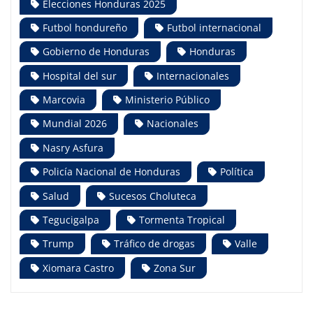
Elecciones Honduras 2025
Futbol hondureño
Futbol internacional
Gobierno de Honduras
Honduras
Hospital del sur
Internacionales
Marcovia
Ministerio Público
Mundial 2026
Nacionales
Nasry Asfura
Policía Nacional de Honduras
Política
Salud
Sucesos Choluteca
Tegucigalpa
Tormenta Tropical
Trump
Tráfico de drogas
Valle
Xiomara Castro
Zona Sur