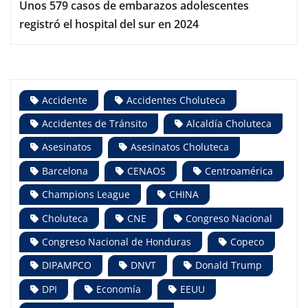
Unos 579 casos de embarazos adolescentes
registró el hospital del sur en 2024
Accidente
Accidentes Choluteca
Accidentes de Tránsito
Alcaldía Choluteca
Asesinatos
Asesinatos Choluteca
Barcelona
CENAOS
Centroamérica
Champions League
CHINA
Choluteca
CNE
Congreso Nacional
Congreso Nacional de Honduras
Copeco
DIPAMPCO
DNVT
Donald Trump
DPI
Economía
EEUU