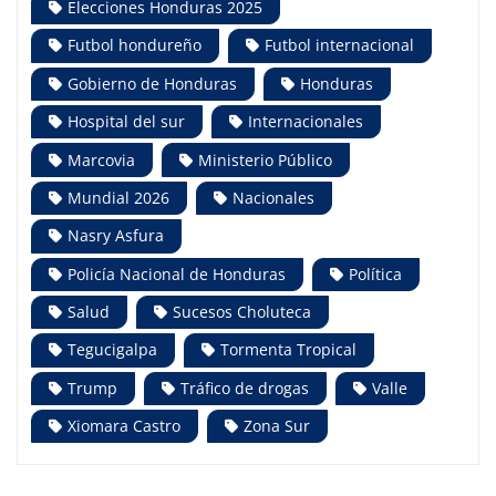
Elecciones Honduras 2025
Futbol hondureño
Futbol internacional
Gobierno de Honduras
Honduras
Hospital del sur
Internacionales
Marcovia
Ministerio Público
Mundial 2026
Nacionales
Nasry Asfura
Policía Nacional de Honduras
Política
Salud
Sucesos Choluteca
Tegucigalpa
Tormenta Tropical
Trump
Tráfico de drogas
Valle
Xiomara Castro
Zona Sur