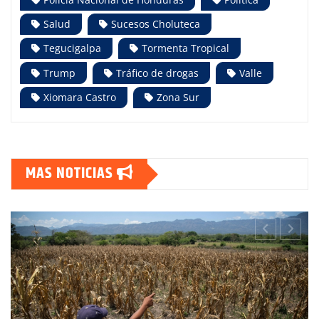
Salud
Sucesos Choluteca
Tegucigalpa
Tormenta Tropical
Trump
Tráfico de drogas
Valle
Xiomara Castro
Zona Sur
MAS NOTICIAS