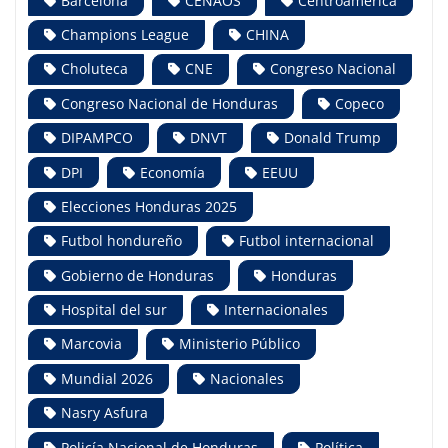
Barcelona
CENAOS
Centroamérica
Champions League
CHINA
Choluteca
CNE
Congreso Nacional
Congreso Nacional de Honduras
Copeco
DIPAMPCO
DNVT
Donald Trump
DPI
Economía
EEUU
Elecciones Honduras 2025
Futbol hondureño
Futbol internacional
Gobierno de Honduras
Honduras
Hospital del sur
Internacionales
Marcovia
Ministerio Público
Mundial 2026
Nacionales
Nasry Asfura
Policía Nacional de Honduras
Política