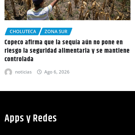
CHOLUTECA
 en
Policía Nacional desaloja a campesinos d
tiene
tierras en El Tulito, Choluteca
noticias
Ago 6, 2026
Apps y Redes