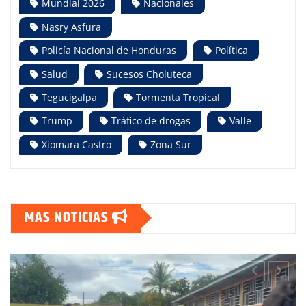
Mundial 2026
Nacionales
Nasry Asfura
Policía Nacional de Honduras
Política
Salud
Sucesos Choluteca
Tegucigalpa
Tormenta Tropical
Trump
Tráfico de drogas
Valle
Xiomara Castro
Zona Sur
MAS NOTICIAS