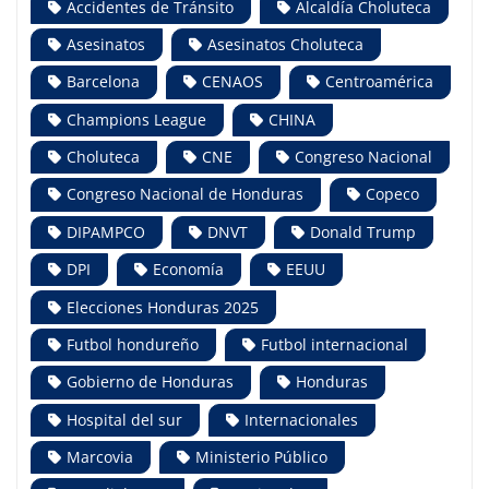
Accidentes de Tránsito
Alcaldía Choluteca
Asesinatos
Asesinatos Choluteca
Barcelona
CENAOS
Centroamérica
Champions League
CHINA
Choluteca
CNE
Congreso Nacional
Congreso Nacional de Honduras
Copeco
DIPAMPCO
DNVT
Donald Trump
DPI
Economía
EEUU
Elecciones Honduras 2025
Futbol hondureño
Futbol internacional
Gobierno de Honduras
Honduras
Hospital del sur
Internacionales
Marcovia
Ministerio Público