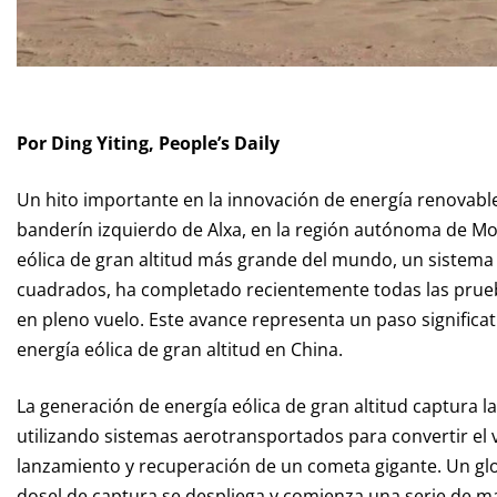
Por Ding Yiting, People’s Daily
Un hito importante en la innovación de energía renovabl
banderín izquierdo de Alxa, en la región autónoma de Mon
eólica de gran altitud más grande del mundo, un sistema
cuadrados, ha completado recientemente todas las prue
en pleno vuelo. Este avance representa un paso significati
energía eólica de gran altitud en China.
La generación de energía eólica de gran altitud captura l
utilizando sistemas aerotransportados para convertir el v
lanzamiento y recuperación de un cometa gigante. Un globo
dosel de captura se despliega y comienza una serie de 