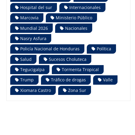
Hospital del sur
Internacionales
Marcovia
Ministerio Público
Mundial 2026
Nacionales
Nasry Asfura
Policía Nacional de Honduras
Política
Salud
Sucesos Choluteca
Tegucigalpa
Tormenta Tropical
Trump
Tráfico de drogas
Valle
Xiomara Castro
Zona Sur