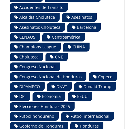
Accidentes de Tránsito
Alcaldía Choluteca
Asesinatos
Asesinatos Choluteca
Barcelona
CENAOS
Centroamérica
Champions League
CHINA
Choluteca
CNE
Congreso Nacional
Congreso Nacional de Honduras
Copeco
DIPAMPCO
DNVT
Donald Trump
DPI
Economía
EEUU
Elecciones Honduras 2025
Futbol hondureño
Futbol internacional
Gobierno de Honduras
Honduras