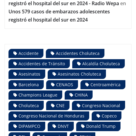
registró el hospital del sur en 2024 - Radio Wepa
en
Unos 579 casos de embarazos adolescentes
registró el hospital del sur en 2024
Accidente
Accidentes Choluteca
Accidentes de Tránsito
Alcaldía Choluteca
Asesinatos
Asesinatos Choluteca
Barcelona
CENAOS
Centroamérica
Champions League
CHINA
Choluteca
CNE
Congreso Nacional
Congreso Nacional de Honduras
Copeco
DIPAMPCO
DNVT
Donald Trump