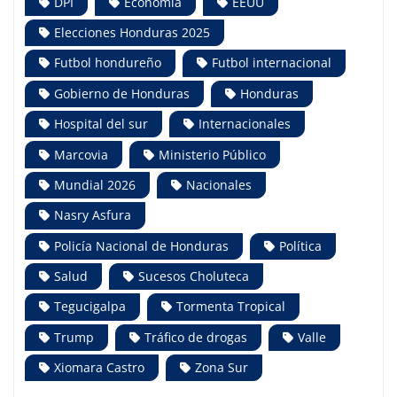
DPI
Economía
EEUU
Elecciones Honduras 2025
Futbol hondureño
Futbol internacional
Gobierno de Honduras
Honduras
Hospital del sur
Internacionales
Marcovia
Ministerio Público
Mundial 2026
Nacionales
Nasry Asfura
Policía Nacional de Honduras
Política
Salud
Sucesos Choluteca
Tegucigalpa
Tormenta Tropical
Trump
Tráfico de drogas
Valle
Xiomara Castro
Zona Sur