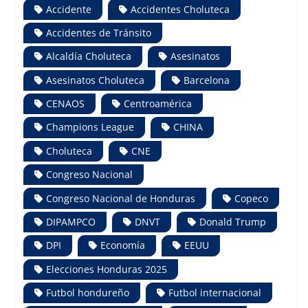
Accidente
Accidentes Choluteca
Accidentes de Tránsito
Alcaldía Choluteca
Asesinatos
Asesinatos Choluteca
Barcelona
CENAOS
Centroamérica
Champions League
CHINA
Choluteca
CNE
Congreso Nacional
Congreso Nacional de Honduras
Copeco
DIPAMPCO
DNVT
Donald Trump
DPI
Economía
EEUU
Elecciones Honduras 2025
Futbol hondureño
Futbol internacional