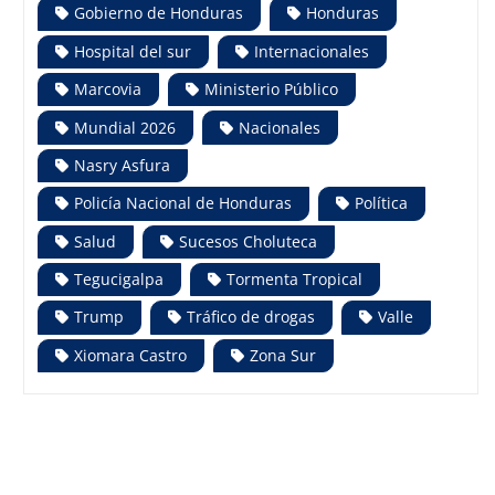
Gobierno de Honduras
Honduras
Hospital del sur
Internacionales
Marcovia
Ministerio Público
Mundial 2026
Nacionales
Nasry Asfura
Policía Nacional de Honduras
Política
Salud
Sucesos Choluteca
Tegucigalpa
Tormenta Tropical
Trump
Tráfico de drogas
Valle
Xiomara Castro
Zona Sur