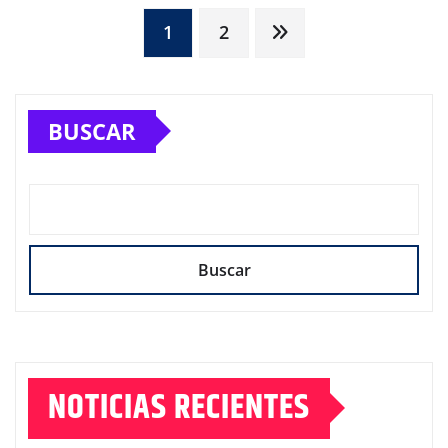
Paginación
1
2
de
BUSCAR
entradas
Buscar
NOTICIAS RECIENTES