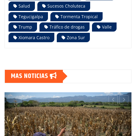
Salud
Sucesos Choluteca
Tegucigalpa
Tormenta Tropical
Trump
Tráfico de drogas
Valle
Xiomara Castro
Zona Sur
MAS NOTICIAS