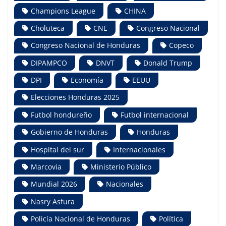
Champions League
CHINA
Choluteca
CNE
Congreso Nacional
Congreso Nacional de Honduras
Copeco
DIPAMPCO
DNVT
Donald Trump
DPI
Economía
EEUU
Elecciones Honduras 2025
Futbol hondureño
Futbol internacional
Gobierno de Honduras
Honduras
Hospital del sur
Internacionales
Marcovia
Ministerio Público
Mundial 2026
Nacionales
Nasry Asfura
Policía Nacional de Honduras
Política