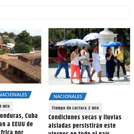
NACIONALES
NACIONALES
Honduras, Cuba
Condiciones secas y lluvias
an a EEUU de
aisladas persistirán este
frica por