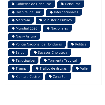
Gobierno de Honduras
Honduras
Hospital del sur
Internacionales
Marcovia
Ministerio Público
Mundial 2026
Nacionales
Nasry Asfura
Policía Nacional de Honduras
Política
Salud
Sucesos Choluteca
Tegucigalpa
Tormenta Tropical
Trump
Tráfico de drogas
Valle
Xiomara Castro
Zona Sur