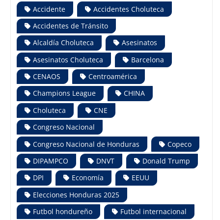
Accidente
Accidentes Choluteca
Accidentes de Tránsito
Alcaldía Choluteca
Asesinatos
Asesinatos Choluteca
Barcelona
CENAOS
Centroamérica
Champions League
CHINA
Choluteca
CNE
Congreso Nacional
Congreso Nacional de Honduras
Copeco
DIPAMPCO
DNVT
Donald Trump
DPI
Economía
EEUU
Elecciones Honduras 2025
Futbol hondureño
Futbol internacional