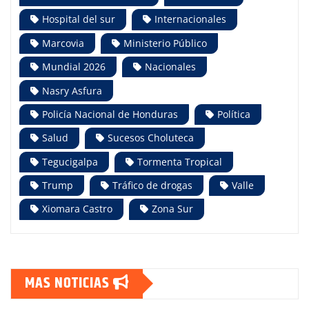
Hospital del sur
Internacionales
Marcovia
Ministerio Público
Mundial 2026
Nacionales
Nasry Asfura
Policía Nacional de Honduras
Política
Salud
Sucesos Choluteca
Tegucigalpa
Tormenta Tropical
Trump
Tráfico de drogas
Valle
Xiomara Castro
Zona Sur
MAS NOTICIAS