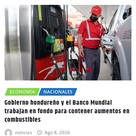
CHOLUTECA
ZONA SUR
 en
Canícula agravaría la sequía en Honduras
advierte Copeco
noticias
Ago 8, 2026