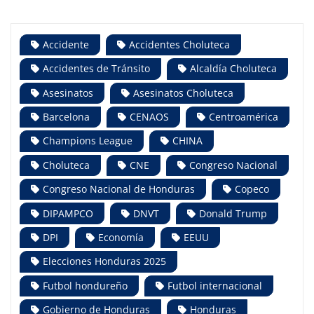
Accidente
Accidentes Choluteca
Accidentes de Tránsito
Alcaldía Choluteca
Asesinatos
Asesinatos Choluteca
Barcelona
CENAOS
Centroamérica
Champions League
CHINA
Choluteca
CNE
Congreso Nacional
Congreso Nacional de Honduras
Copeco
DIPAMPCO
DNVT
Donald Trump
DPI
Economía
EEUU
Elecciones Honduras 2025
Futbol hondureño
Futbol internacional
Gobierno de Honduras
Honduras