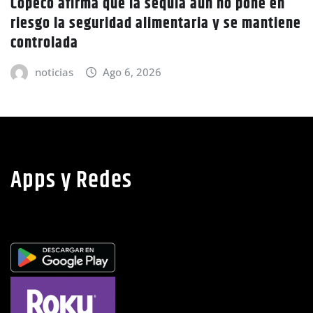
 no pone en
Policía Nacional desaloja a camp
y se mantiene
tierras en El Tulito, Choluteca
noticias
Ago 6, 2026
Apps y Redes