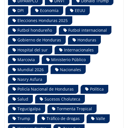
DIPAMPCO
DNVT
Donald Trump
DPI
Economía
EEUU
Elecciones Honduras 2025
Futbol hondureño
Futbol internacional
Gobierno de Honduras
Honduras
Hospital del sur
Internacionales
Marcovia
Ministerio Público
Mundial 2026
Nacionales
Nasry Asfura
Policía Nacional de Honduras
Política
Salud
Sucesos Choluteca
Tegucigalpa
Tormenta Tropical
Trump
Tráfico de drogas
Valle