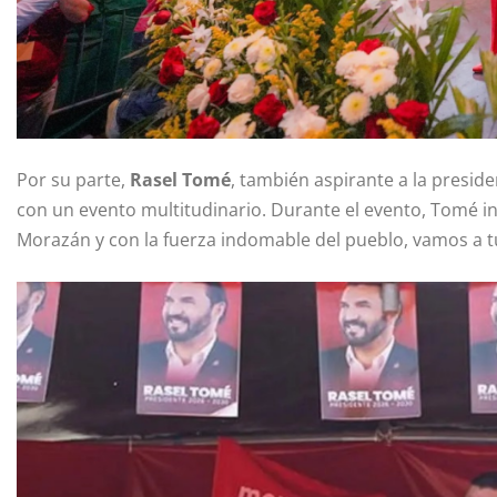
Por su parte,
Rasel Tomé
, también aspirante a la presid
con un evento multitudinario. Durante el evento, Tomé ind
Morazán y con la fuerza indomable del pueblo, vamos a t