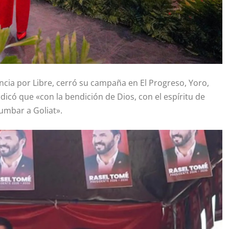
encia por Libre, cerró su campaña en El Progreso, Yoro,
icó que «con la bendición de Dios, con el espíritu de
umbar a Goliat».