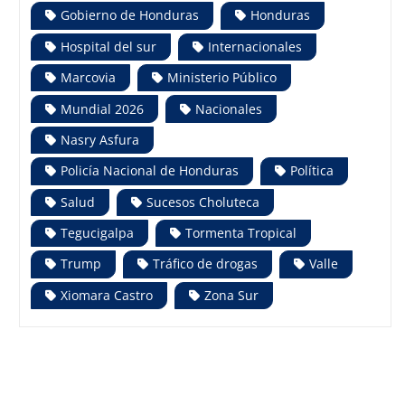
Gobierno de Honduras
Honduras
Hospital del sur
Internacionales
Marcovia
Ministerio Público
Mundial 2026
Nacionales
Nasry Asfura
Policía Nacional de Honduras
Política
Salud
Sucesos Choluteca
Tegucigalpa
Tormenta Tropical
Trump
Tráfico de drogas
Valle
Xiomara Castro
Zona Sur