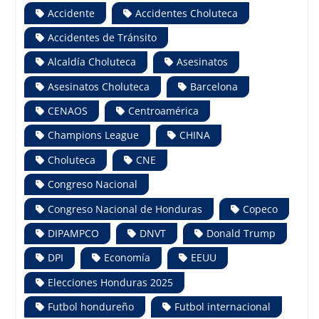
Accidente
Accidentes Choluteca
Accidentes de Tránsito
Alcaldía Choluteca
Asesinatos
Asesinatos Choluteca
Barcelona
CENAOS
Centroamérica
Champions League
CHINA
Choluteca
CNE
Congreso Nacional
Congreso Nacional de Honduras
Copeco
DIPAMPCO
DNVT
Donald Trump
DPI
Economía
EEUU
Elecciones Honduras 2025
Futbol hondureño
Futbol internacional